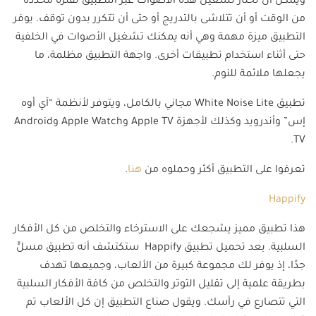
ويمكن أن تختار تشغيل هذه الأصوات عبر التطبيق لفترة محددة
من الوقت أو أن تتلاشى بالتدريج أو حتى أن تتكرر بدون توقف. يوفر
التطبيق ميزة مهمة وهي أنه يمكنك تشغيل الأصوات في الخلفية
حتى أثناء استخدام تطبيقات أخرى. واجهة التطبيق مظلمة، ما
يجعلها ملائمة للنوم.
تطبيق White Noise Lite مجاني بالكامل، ويتوفر لأنظمة “آي أوه
إس” وأندرويد وكذلك لأجهزة Apple TV وApple Watch وAndroid
TV.
تعرفوا على التطبيق أكثر وحملوه من
هنا
.
Happify
هذا تطبيق مميز يشجعك على الاسترخاء والتخلص من كل الأفكار
السلبية. بعد تحميل تطبيق Happify ستكتشف أنه تطبيق مسلٍّ
جدًا، إذ يوفر لك مجموعة كبيرة من الألعاب، وجميعها تهدف
بطريقة علمية إلى تقليل التوتر والتخلص من كافة الأفكار السلبية
التي تتصارع في رأسك. ويقول صناع التطبيق إن كل الألعاب تم