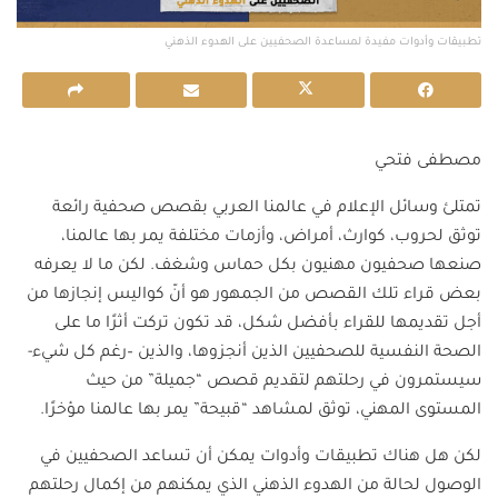
تطبيقات وأدوات مفيدة لمساعدة الصحفيين على الهدوء الذهني
مصطفى فتحي
تمتلئ وسائل الإعلام في عالمنا العربي بقصص صحفية رائعة
توثق لحروب، كوارث، أمراض، وأزمات مختلفة يمر بها عالمنا،
صنعها صحفيون مهنيون بكل حماس وشغف. لكن ما لا يعرفه
بعض قراء تلك القصص من الجمهور هو أنّ كواليس إنجازها من
أجل تقديمها للقراء بأفضل شكل، قد تكون تركت أثرًا ما على
الصحة النفسية للصحفيين الذين أنجزوها، والذين –رغم كل شيء-
سيستمرون في رحلتهم لتقديم قصص “جميلة” من حيث
المستوى المهني، توثق لمشاهد “قبيحة” يمر بها عالمنا مؤخرًا.
لكن هل هناك تطبيقات وأدوات يمكن أن تساعد الصحفيين في
الوصول لحالة من الهدوء الذهني الذي يمكنهم من إكمال رحلتهم