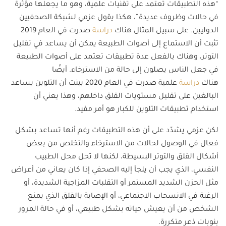
“هذه التطبيقات تعتمد على تقنيات علمية، وهو ما يجعلها مؤثرة
في حالات وظروف عديدة”، هكذا يقول عزمي لشبكة الصحفيين
الدوليين. على سبيل المثال هناك
دراسة
صدرت في العام 2019
تثبت أن الاستماع إلى أصوات الطبيعة يمكن أن يساعد في تقليل
التوتر، وهناك بالفعل عدة تطبيقات تعتمد على أصوات الطبيعة
في جعل الناس يصلون إلى حالة من الاسترخاء. أيضًا
هناك
دراسة
علمية صدرت في العام 2020 بينت أن التلوين يساعد
البالغين على تقليل مستويات القلق داخلهم، وهذا يعني أن
استخدام تطبيقات التلوين للكبار هو أمر مفيد.
لكن عزمي يشدّد على أن هذه التطبيقات رغم أنها تساعد بشكل
فعال في الوصول لحالات من الاسترخاء والتخلص من بعض
أشكال القلق والتوتر البسيطة، لكنها لا تحل محل الطبيب
النفسي، الذي يجب أن يلجأ إليه الصحفي إذا كان يعاني من أعراض
مثل الحزن الشديد المستمر أو التقلبات المزاجية الشديدة، أو
الرغبة في الانسحاب الاجتماعي، أو الإصابة بالقلق الذي يمنع
الشخص من أن يعيش حياته بشكل طبيعي، أو في حالة المرور
بنوبات ذعر متكررة.