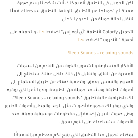
لكن الجميل في التطبيق أنه يمكنك أنت شخصيًا رسم صورة
معينة ثم تحميلها عبر التطبيق لتلوينها. التطبيق سيجعلك فعلًا
تنتقل لحالة جميلة من الهدوء الذهني.
لتحميل Colorfy لأنظمة “آي أوه إس” اضغط
هنا
، ولتحميله على
أجهزة “الأندرويد” اضغط
هنا
.
Sleep Sounds – relaxing sounds
الأفكار المتسارعة والشعور بالخوف من القادم من السمات
المعبرة عن القلق، ولتقليل كل ذلك داخل عقلك ستحتاج إلى
الهدوء والتنفس بعمق، وتصفية ذهنك عن طريق الاستماع إلى
أصوات لطيفة ومشاهد جميلة من الطبيعة، وهو الأمر الذي يوفره
لك باحترافية عالية تطبيق “Sleep Sounds – relaxing sounds”،
والذي يوفر لك مجموعة أصوات مثل الرعد والمطر وأصوات الطيور
وحتى صوت النيران إضافة إلى مقطوعات موسيقية جميلة. هذه
الأصوات ستساعدك على النوم بعمق.
يمكنك تحميل هذا التطبيق الذي يتيح لكم معظم ميزاته مجانًا