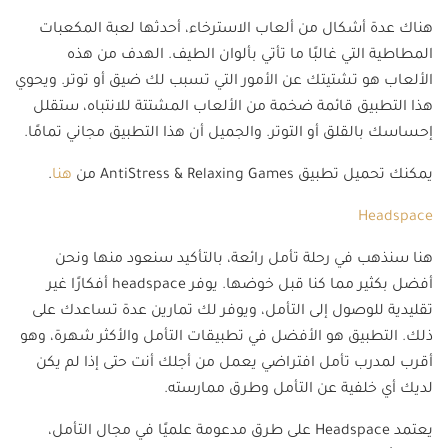
هناك عدة أشكال من ألعاب الاسترخاء، أحدثها لعبة المكعبات
المطاطية التي غالبًا ما تأتي بألوان الطيف. الهدف من هذه
الألعاب هو تشتيتك عن الأمور التي تسبب لك ضيق أو توتر. ويحوي
هذا التطبيق قائمة ضخمة من الألعاب المشتتة للانتباه، ستقلل
إحساسك بالقلق أو التوتر. والجميل أن هذا التطبيق مجاني تمامًا.
يمكنك تحميل تطبيق AntiStress & Relaxing Games من
هنا
.
Headspace
هنا سنذهب في رحلة تأمل رائعة، بالتأكيد سنعود منها ونحن
أفضل بكثير مما كنا قبل خوضها. يوفر headspace أفكارًا غير
تقليدية للوصول إلى التأمل، ويوفر لك تمارين عدة تساعدك على
ذلك. التطبيق هو الأفضل في تطبيقات التأمل والأكثر شهرة، وهو
أقرب لمدرب تأمل افتراضي يعمل من أجلك أنت حتى إذا لم يكن
لديك أي خلفية عن التأمل وطرق ممارسته.
يعتمد Headspace على طرق مدعومة علميًا في مجال التأمل،