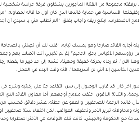
، برفقته مجموعة من القتلة المأجورين يشكلون فرقة حراسة شخصية له،
وظيفتها الأساسية هي حماية قائدها الذي كان أول ما قاله لمعاونه: “من
امح الاضطراب، ابتلع ريقه وأجاب بقلق: “ألم تطلب مني يا سيدي أن أ
ينه أجابه القائد صارخا وهو يمسك ثيابه: “قلت لك أن تصِلني بالصحافة ل
عت عن رؤوسهم الأكياس بحق الجحيم؟ لِمَ لَم تخبرني أنك اتصلت بهم وجم
وهنا الآن”، ثم رماه بحركة خفيفة ومهينة، تشبه إلى حد كبير ما يفعله رج
ذين الكأسين إلا أنني لن أشربهما”، لأنه وقت البدء في العمل.
ور آخر كان قد قارب الوصول إلى سن التقاعد جثا على ركبتيه وشرع في 
حمة، والثلاثة الباقون اختفت ملامح أوجههم. أما معاون القائد الذي ا
ل قائده الرحمة للصحفيين والعفو عن خطئه. عشر دقائق فحسب من 
معاونه ومحاولاته تبرير الأمر وتخفيف العواقب، لكن اختفاء ستة صحفيين أو 
حة مع الحكومة والجيش، كانت تلك الأوقات هي الأكثر اضطرابا وحديث