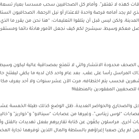
اقات كهذه لا تغتفر”. وأمام كل الصحافيين سحب مسدسا بعيار تسعة
ذي لم يجد أمامه فرصة واحدة للاعتذار أو نيل الرحمة، الصحافيون الس
مدينة، ولكن ليس قبل أن يتلقوا التعليمات: “هنا نحن من يقرر ما الذي 
واصل معكم وسيط، سيشرح لكم كيف نجعل الأمور هادئة دائما ومستقرة،
لصحف محدودة الانتشار والتي لا تتمتع بمصداقية عالية ليكون وسيط
ك المراسل رأسا على عقب. بعد عام واحد كان لديه ما يكفي ليفتتح حا
 شهرين فحسب يتم اختطافه، مرت الآن عشر سنوات ولا أحد يعرف مكانه
للصحفيين المفقودين بالمنطقة!!
واحل والصحاري والحواضر العديدة، ظل الوضع كذلك طيلة الخمسة عشر
ابات “لوس زيتاس”، وغيرها من عصابات “سينالاو” و”خواريز” و”خال
 أخرى. مراسلون يكفّون عن كتابة تقاريرهم بفعل تهديدات بالقتل وأ
من لم يكن صعبا إغراؤهم بالسلطة والمال اللذين توفرهما تجارة المخد