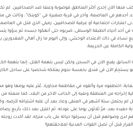
ة التي أكتب منها الآن إحدى أكثر المناطق فوضوية وعنفا ضد الصحافيين. لم تك
لاء، أحدهم في العاصمة، وآخر في قرية صغيرة في “كوينكا”، وثالث في م
 اعتبارات اجتماعية أو عرقية للصحافيين، زميلي الذي قتل في العاصمة
 في أحد أحياء الطبقة الوسطى، ضربوه حتى أنهكوا جسده ثم بدؤوا يتسل
ع نساء في ذاك الاعتداء الوحشي، وإلى اليوم ما زال أهالي المغدورين ي
ية الكاملة عن الجريمة.
ة السابق يقبع الآن في السجن ولكن ليس بتهمة القتل، إنما بتهمة ال
 يستجِمّ الآن في فندق بخمسة نجوم يمتلكه شخصيا على ساحل الكاريب
للغاية، اختطفوه مرة وألقوه في مقاطعة مجاورة، عُثر عليه يومها وهو مم
ة إخراجه من المنطقة ونفيه إلى الجانب الآخر من البلاد، كما منعته من 
 لم يحتمل ستة أشهر في المنفى وعاد بعد أن غلبه اشتياقه لأرضه، و
ؤية حفيده بعد، مرَّ ثلاثون يوما على عودته، ثم اغتيل بعد ذلك بأربع رصا
اهم لدى وصولهم قبل أن يسرقوا حياته على باب منزله، لقد أكدت زوجته 
رار قبل أن تصل القوات المدنية لملاحقتهم!!