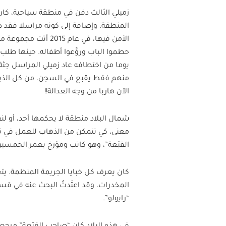
زميلي الثالث دفن في منطقة سياحية، كا
المنطقة. وإضافة إلى كونه مراسلا فقد 
الأمن فيها، في عام
حطموا الباب وروَّعوا أطفاله. حينها طلب 
يوما من اختطافه عاد زميلي المراسل جث
منهم فقط يقبع في السجن، من كل الذين د
الآن هاربا من وجه العدالة!!
شمال البلاد منطقة لا يحكمها أحد، أو لن
معنى، كي تتمكن من الذهاب للعمل في تل
القبّعة”، وهو كاتب ومؤرخ بعمر الخمس
كان يعرف كل خبايا الجريمة المنظمة. يتعي
المخدرات، وقد اعتَدتُ البحث عنه في قسم
“رايولو”.