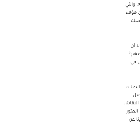
 والتي
 هؤلاء
جمعك
ا أن
عتهم؟
ل في
الصلاة
تصل
النقاش
العثور
ا عن