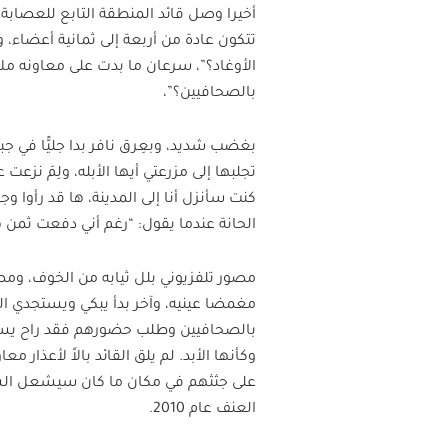
أخيرا وصل قائد المنطقة التابع للعصابة
تتكون عادة من أربعة إلى ثمانية أعضاء، 
الأوغاد؟”، سرعان ما بدت على معاونه مل
بالصحافيين؟”،
بغضب شديد، وبعِرق نافر بدا جليًّا في جب
تجلبها إلى مزرعتي أيها الأبله، ولِمَ نز
كنت سأنزل أنا إلى المدينة، ها قد رأوا وج
الحانة عندما يقول: “رغم أني دفعت ثمن ه
مصور تلفزيوني بلل ثيابه من الخوف، ومص
مغمضا عينيه، وآخر بدأ يبكي ويستجدي الر
بالصحافيين وطلب حضورهم فقد راح يسأ
وكأنها الأبد. لم يلق القائد بالاً لأعذار 
على جثثهم في مكان ما كان سيشعل السا
العنف عام 2010.