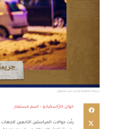
جريمة-عاطفية-أو-قيد-ضد-مجهول
خوان كارّاسكيادو – اسم مستعار
رنَّت جوالات المراسلين التابعين للجهات