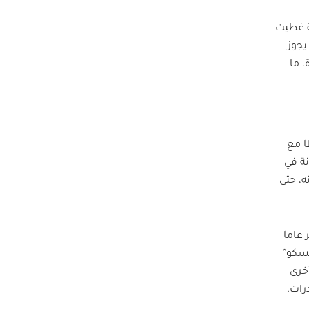
تة غطيت
يجوز
 ما
ا مع
نة في
، حتى
 عاما
يسكو”
خرى
رات.