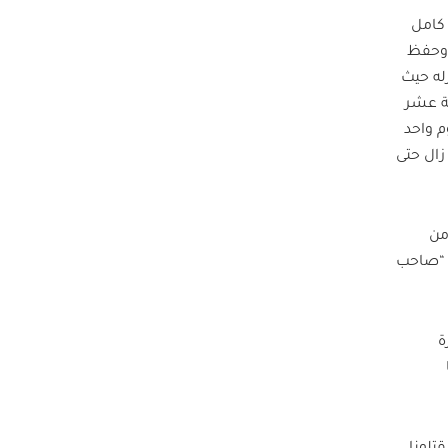
 كامل
 وحفظ
نزله حيث
ية عشر
م واحد
زال حتى
من
ى “صاحب
ة