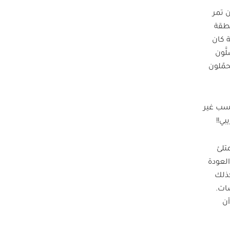
ن تمر
نطقة
 كان
َّون
حمّلون
كسب غير
ي!!
تلئ
العودة
كذلك
صات.
أن