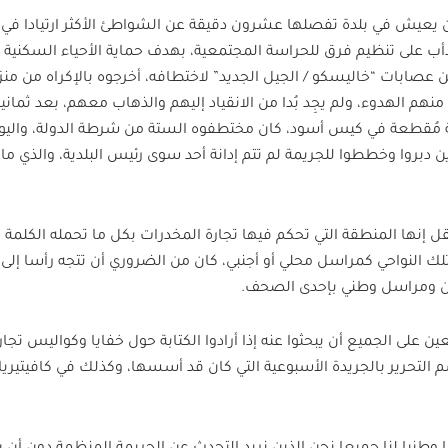
ن يعيش في بلدة تفصلها عشرون دقيقة عن الشواطئ الأكثر ارتيادا في
دأب على تنظيم فرق للحراسة المجتمعية، بهدف حماية الأحياء السكنية
 2015 أتت مجموعة من عصابات “خاليسكو / الجيل الجديد” لاختطافه، أخرجوه بالإكراه من م
منهم الهدوء، ولم يجِد بُدا من الانقياد إليهم والذهاب معهم، بعد ثمان
ة مُقطعة في كيس أسود، كان مختطفوه الستة من شرطة الدولة، واليو
بروا وخططوا للجريمة لم تتم إدانة أحد سوى رئيس البلدية، والذي ما 
قل إنها المنطقة التي تحكم فيها تجارة المخدرات بكل ما تحمله الكلمة 
ك النواحي كمراسل محلي أو أجنبي، كان من الضروري أن تتجه رأسا إل
ين ومراسل وطني بإحدى الصحف.
ن على الجميع أن يبحثوا عنه إذا أرادوا الكتابة حول خفايا وكواليس تجار
 التحرير بالجريدة الأسبوعية التي كان قد أسسها، وكذلك في كافيتيريا