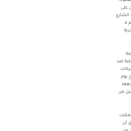
تلونا،
ن على
 الشارع
 لا
رية
مة
كبة ضد
شركات
 يوم
جهها
يل من
تمكنت
ي أن
ن من