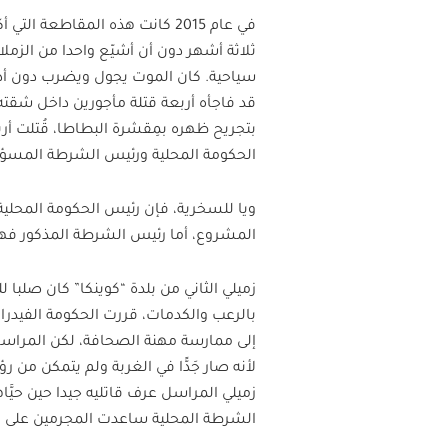
في عام 2015 كانت هذه المقاطع
ثلاثة أشهر دون أن أشيّع واحدا من الزم
سياحية. كان الموت يجول ويضرب دون أدنى
قد فاجأه أربعة قتلة مأجورين داخل شقته
بتجريح ظهره بمِقشرة البطاطا، قُتلت أرب
الحكومة المحلية ورئيس الشرطة المسؤول
ويا للسخرية، فإن رئيس الحكومة المحلي
المشروع، أما رئيس الشرطة المذكور فهو
زميلي الثاني من بلدة “كوينكا” كان صلبا 
بالرعب والكدمات، قررت الحكومة الفيدرالي
إلى ممارسة مهنة الصحافة، لكن المراسل
لأنه صار جَدًّا في الغربة ولم يتمكن من ر
زميلي المراسل عرف قاتليه جيدا حين حيَّ
الشرطة المحلية ساعدت المجرمين على الف