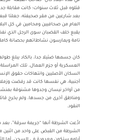
في هذه البلاد كان “صاحب القبّعة” مرجعا 
قتلوه قبل ثلاث سنوات؛ كانت مقابلة جدلي
بعد شارعين من مقر صحيفته، جعلتا قبعته
العام من صحافيين ومحامين في كل البلا
يقبع خلف القضبان سوى الرجل الذي نفذ ا
تامة ويمارسون نشاطاتهم بحصانة كاملة
كان جسمها ضئيلا جدا، بالكاد يبلغ طولها
العسكرية أو جزم العمال، تلك المراسل
السكان الأصليين وانتهاكات حقوق الإنسا
أجنبية، هي نفسها كانت قد رفضت وزملاءه
من أواخر نيسان وجدوها مشنوقة بمنشف
ومناطق أخرى من جسدها، ولم يخرج قاتل
النقود.
ادَّعت الشرطة أنها “جريمة سرقة”، بعد 
الشرطة من القبض على واحد من اثنين مش
أيامه ستكون معدودة في السجن، أما ال