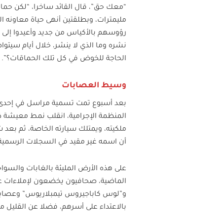
“معك حق”، قال القائد ساخرا، “لكن حم
مليمترات، وبطلقتين أنهى حياة معاونه ال
رؤوسهم بالأكياس من جديد وأعيدوا إلى ال
نشره وما الذي لا ينشر، خلال أيام سيت
الحاجة للخوض في كل تلك الحماقات؟”.
وسيط العصابات
بعد أسبوع تمت تسمية مراسل في إحدى ا
المنظمة الإجرامية، انقلب نمط معيشة ذا
ملكيته، ويمتلك سيارته الخاصة، ثم بعد
أن اسمه غير مقيد في السجلات الرسمية 
على هذه الأرض المليئة بالغابات والس
الماضية، صحافيون يخضعون لإملاءات عص
و”لوس كاباجيروس تيمبلاريوس” وعصابات
بالاعتداء على أسرهم، فضلا عن القليل م