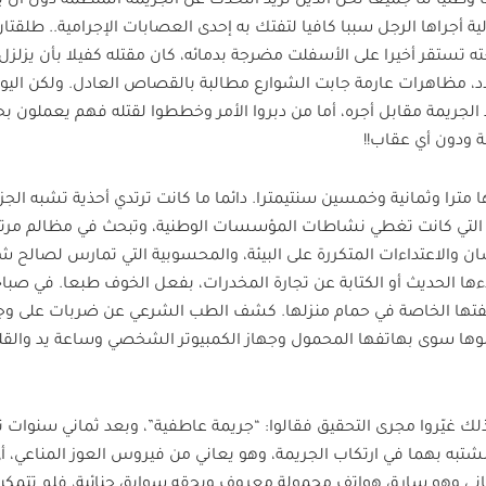
وطنيا لنا جميعا نحن الذين نريد التحدث عن الجريمة المنظمة دون أن يق
ة أجراها الرجل سببا كافيا لتفتك به إحدى العصابات الإجرامية.. طلقتا
 تستقر أخيرا على الأسفلت مضرجة بدمائه، كان مقتله كفيلا بأن يزلزل
د، مظاهرات عارمة جابت الشوارع مطالبة بالقصاص العادل. ولكن اليوم
لجريمة مقابل أجره، أما من دبروا الأمر وخططوا لقتله فهم يعملون بح
 ودون أي عقاب!!
 مترا وثمانية وخمسين سنتيمترا. دائما ما كانت ترتدي أحذية تشبه الجز
ة التي كانت تغطي نشاطات المؤسسات الوطنية، وتبحث في مظالم مرت
ن والاعتداءات المتكررة على البيئة، والمحسوبية التي تمارس لصالح 
ا الحديث أو الكتابة عن تجارة المخدرات، بفعل الخوف طبعا. في صباح
تها الخاصة في حمام منزلها. كشف الطب الشرعي عن ضربات على و
وها سوى بهاتفها المحمول وجهاز الكمبيوتر الشخصي وساعة يد والقل
ذلك غيّروا مجرى التحقيق فقالوا: “جريمة عاطفية”، وبعد ثماني سنوات 
تبه بهما في ارتكاب الجريمة، وهو يعاني من فيروس العوز المناعي، أ
ثاني وهو سارق هواتف محمولة معروف وبحقه سوابق جنائية، فلم تتمك