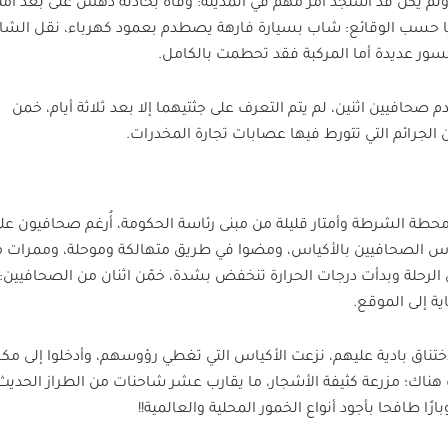
لم يكن قد استجد أمر مهم في المدينة: وفاة بحادثة دهس على بعد أمتار
ا حسب الوقائع: شاب بسيارة فارهة يصطدم بعمود كهرباء، نقل الشا
ور عديدة أما المركبة فقد تحطمت بالكامل.
حافيين اثنين، لم يتم التعرف على جثتيهما إلا بعد ثلاثة أيام، خمن
 الجرائم التي تتورط فيها عصابات تجارة المخدرات.
حطة الشرطة وأمتار قليلة من مبنى رئاسة الحكومة، أُرغم صحافيون عل
وس الصحافيين بالأكياس، ومضوا في طريق متهالكة وموحلة، وممرات مل
لرحلة وبدأت درجات الحرارة تنخفض بشدة، خمّن اثنان من الصحافيين: “
ية إلى الموقع.
تناق بادية عليهم، نزعت الأكياس التي تغطي رؤوسهم، وأدخلوا إلى مك
ت هناك؛ مزرعة كثيفة الأشجار، ما يقارب عشر شاحنات من الطراز الحديث،
رًا طافحا بأجود أنواع الخمور المحلية والعالمية!!