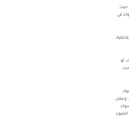
 حيث
اء في
اعلية،
، أو
بحث
واد
، وعمل
واء
 الضوء