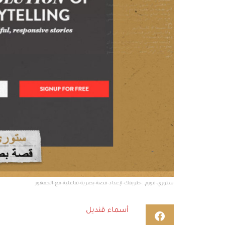
ستوري-فورم..-طريقك-لإعداد-قصة-بصرية-تفاعلية-مع-الجمهور
أسماء قنديل