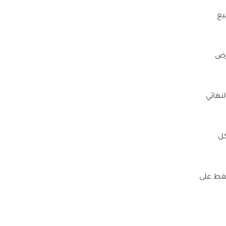
يع
رض
لقصة بشكلها النهائي
كل
ضغط على