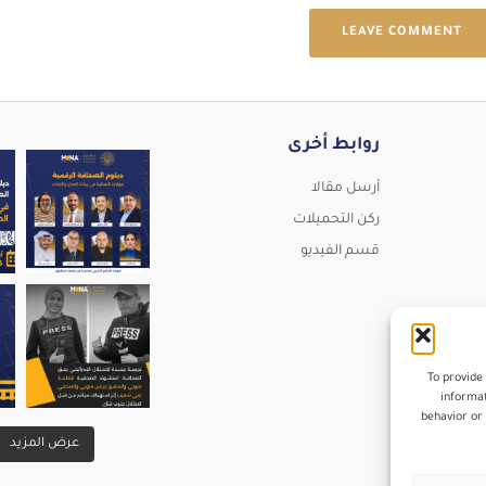
LEAVE COMMENT
روابط أخرى
تقدّم MENA Editors Network برنامجًا تدريبيًا مهنيً
ما الشهادات التي يحصل عليها المشارك؟ يحصل المشا
نرحّب بانضمام الزميل الإعلامي سم
أرسل مقالا
ركن التحميلات
قسم الفيديو
ين شبكة محرري الشرق الأوسط وشمال أفريقيا استهدا
كل عام وانتم بخير
ورشة الصحافة الاستقصائية ( الجزء الثاني ) تدعوكم
#عيدالفطرالمبارك #rs
To provide
informat
behavior or 
عرض المزيد