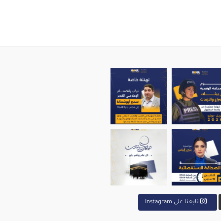
ير أبو شمالة إلى م
menaedito
تابعنا على Instagram