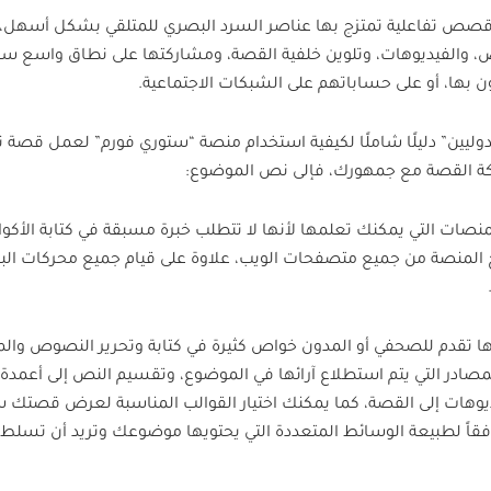
د قصص تفاعلية تمتزج بها عناصر السرد البصري للمتلقي بشكل أسهل،
 والفيديوهات، وتلوين خلفية القصة، ومشاركتها على نطاق واسع سو
ون بها، أو على حساباتهم على الشبكات الاجتماعية.
دوليين” دليلًا شاملًا لكيفية استخدام منصة “ستوري فورم” لعمل قصة تف
ركة القصة مع جمهورك، فإلى نص الموضوع:
ات التي يمكنك تعلمها لأنها لا تتطلب خبرة مسبقة في كتابة الأكواد
 المنصة من جميع متصفحات الويب، علاوة على قيام جميع محركات ال
 تقدم للصحفي أو المدون خواص كثيرة في كتابة وتحرير النصوص والم
مصادر التي يتم استطلاع آرائها في الموضوع، وتقسيم النص إلى أعمدة
يوهات إلى القصة، كما يمكنك اختيار القوالب المناسبة لعرض قصتك س
قاً لطبيعة الوسائط المتعددة التي يحتويها موضوعك وتريد أن تسلط