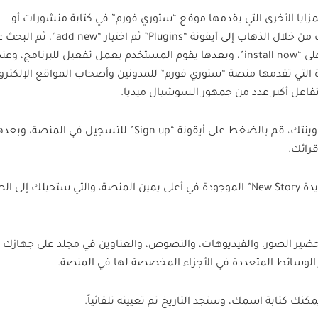
مزايا الأخرى التي يقدمها موقع “ستوري فورم” في كتابة منشورات أو
موضوعات على منصة “وورد برس”، وذلك من خلال الذهاب إلى أيقونة “Plugins” ثم اختيار “ new
“ستوري فورم”، وبعد ذلك قم بالضغط على “install now”، وبعدها يقوم المستخدم بعمل تفعيل للبرنامج، وع
لتي تقدمها منصة “ستوري فورم” للمدونين وأصحاب المواقع الإلكترون
فاعل أكبر عدد من جمهور السوشيال ميديا.
ولكي تبدأ في إنتاج قصتك الصحفية أو تدوينتك، قم بالضغط على أيقونة “Sign up” للتسجيل في الم
رائك.
-قم بالضغط على أيقونة “إنتاج قصة جديدة New Story” الموجودة في أعلى يمين المنصة، والتي ستحيلك إ
ضير الصور، والفيديوهات، والنصوص، والعناوين في مجلد على جهازك
لوسائط المتعددة في الأجزاء المخصصة لها في المنصة.
نك كتابة اسمك، وستجد التاريخ تم تعيينه تلقائياً.