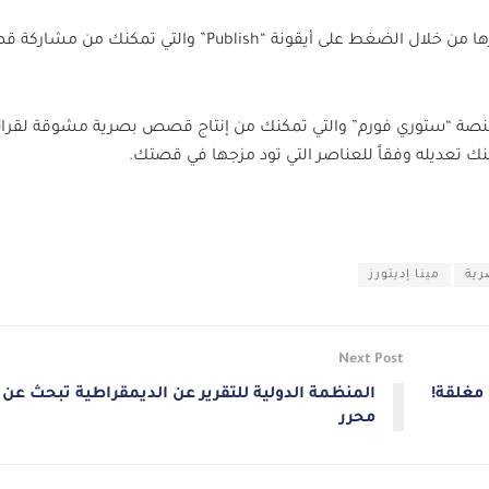
– بعد انتهائك من كتابة القصة، قم بنشرها من خلال الضغط على أيقونة “Publish” والتي تمكنك م
 منصة “ستوري فورم” والتي تمكنك من إنتاج قصص بصرية مشوقة لقرائ
 تعديله وفقاً للعناصر التي تود مزجها في قصتك.
ية
مينا إديتورز
Next Post
مغلقة!
المنظمة الدولية للتقرير عن الديمقراطية تبحث عن
محرر