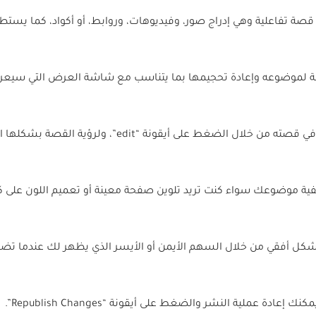
 قصة تفاعلية وهي إدراج صور، وفيديوهات، وروابط، أو أكواد، كما يستط
سبة لموضوعه وإعادة تحجيمها بما يتناسب مع شاشة العرض التي سيع
– يستطيع الصحفي التعديل في أي جزء في قصته من خلال الضغط على أيقونة “edit”، ولرؤية ا
 خلفية موضوعك سواء كنت تريد تلوين صفحة معينة أو تعميم اللون على 
بشكل أفقي من خلال السهم الأيمن أو الأيسر الذي يظهر لك عندما ت
ة عملية النشر والضغط على أيقونة “Republish Changes”.