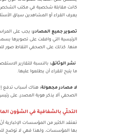
يتضمن نص المقابلة معلومات حول موعد ومك
كانت مقابلة شخصية في مكتب الشخص أو من
يعرف القراء أو المشاهدين سياق الأسئلة و
تصوير جميع المصادر:
يجب على المراسل
الرئيسية التي وافقت على تصويرها يسمح 
منها. كذلك على الصحفي التقاط صور للم
نشر الوثائق:
بالنسبة للتقارير الاستقص
ما يتيح للقراء أن يطلعوا عليها.
لا مصادر مجهولة:
هناك أسباب تدفع إل
الصحفي ألا يذكر هوية المصدر، على رئيس
التحلّي بالشفافية في الشؤون المال
تعتقد الكثير من المؤسسات الإخبارية أنّ
بها المؤسسات، ولهذا فهي لا توضح للجمه