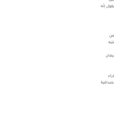
ول إنّه
من
تبه
يمان
راء
مصداقية