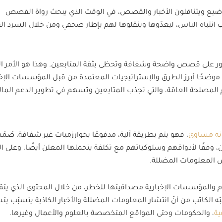
واضيع ويتناقلون الأخبار والقصص، في الوقت الذي يبحث رواة القصص
 انتباه الناس، ليعدّوها وينقلوها لهم بإطار صحفي ومن خلال السرد 
بالعثور على قصص واضحة وشفافة وتحظى بثقة المتابعين. وهذا هو الأمر ا
 موضحًا أبرز الطرق والإستراتيجيات المعتمدة من قبل المؤسسات الإخب
دم المصلحة العامّة، والتي تجذب المتابعين وتسهم في تطوير الدعم المال
ونه مساوئ
، فهو يتم بطريقة آلية، مدفوعًا بخوارزميات غير شفافة، صُمّ
، وفقًا لأذواقهم وسلوكياتهم مع تكلفة يتحملها المعلن أيضًا، وعلى ا
عض المعلومات المضللة.
لام والمؤسسات الإخبارية مصداقيتها للخطر، من خلال المحتوى الذي يتمّ
ينبّه الكاتب من أنّ انتشار المعلومات المضللة والأخبار الكاذبة يتسبّب ب
ة
، والحكومات وحتى المواقع المتخصصة بالعلوم والأعمال وغيرها.