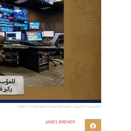
للمؤسسات-الإخبارية..-المصداقية-ركيزة-لتحقيق-العائدات-المالية
JAMES BREINER