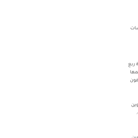
سات
 ربع
مها
يهدفون
وين
عين