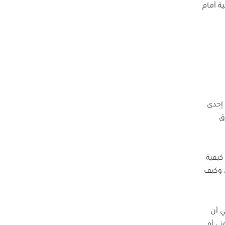
ة أمام
 إحدى
ق
كيفية
 وكيف
ي أن