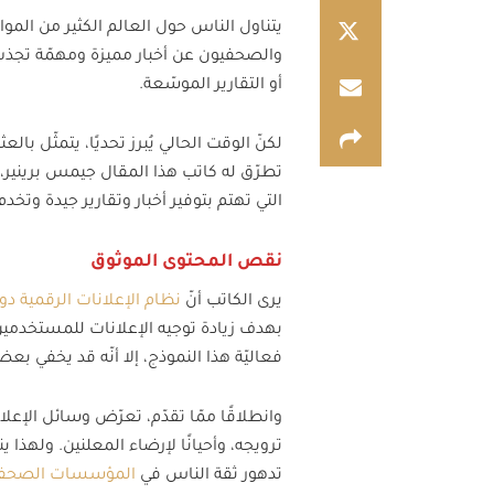
يتناول الناس حول العالم الكثير من الم
والصحفيون عن أخبار مميزة ومهمّة تجذب
أو التقارير الموسّعة.
لكنّ الوقت الحالي يُبرز تحديًا، يتمثّل 
تطرّق له كاتب هذا المقال جيمس برينير،
التي تهتم بتوفير أخبار وتقارير جيدة وتخ
نقص المحتوى الموثوق
يرى الكاتب أنّ
نظام الإعلانات الرقمية د
بهدف زيادة توجيه الإعلانات للمستخدمين
فعاليّة هذا النموذج، إلا أنّه قد يخفي ب
وانطلاقًا ممّا تقدّم، تعرّض وسائل الإع
ترويجه، وأحيانًا لإرضاء المعلنين. ولهذا 
تدهور ثقة الناس في
المؤسسات الصحفي