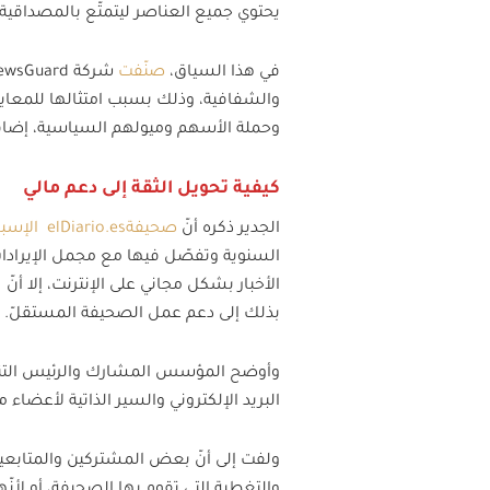
يحتوي جميع العناصر ليتمتّع بالمصداقية ا
في هذا السياق،
صنّفت
والشفافية، وذلك بسبب امتثالها للمعا
وحملة الأسهم وميولهم السياسية، إضافة 
كيفية تحويل الثقة إلى دعم مالي
الجدير ذكره أنّ
صحيفة
elDiario.es
الإسبان
السنوية وتفصّل فيها مع مجمل الإيرادات
بذلك إلى دعم عمل الصحيفة المستقلّ.
وأوضح المؤسس المشارك والرئيس التنفيذي
البريد الإلكتروني والسير الذاتية لأعضاء
ولفت إلى أنّ بعض المشتركين والمتابعين أ
والتغطية التي تقوم بها الصحيفة، أو لأنّه