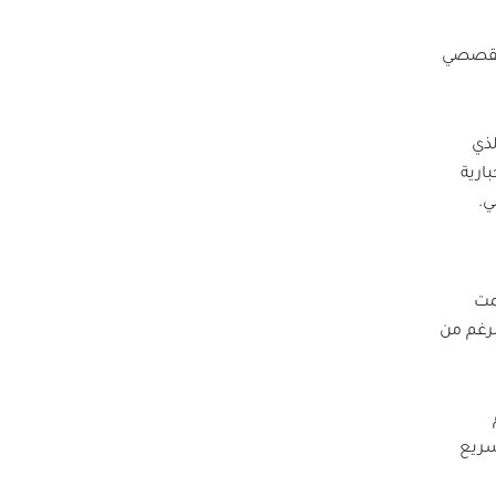
القصصي
لذي
ارية
ي.
مت
لرغم من
تسريع