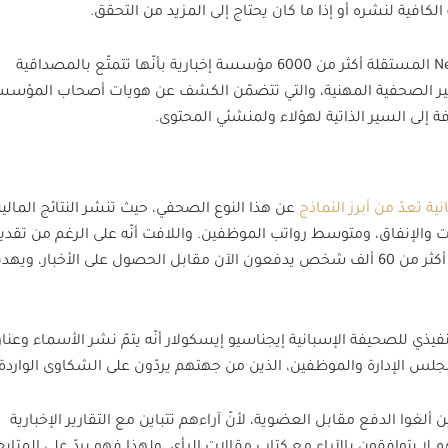
لكافية لنشره أو إذا ما كان يحتاج إلى المزيد من التحقق.
شركة NewsGuard المستقلة أكثر من 6000 مؤسسة إخبارية بأنّها تتمتّع بالمصداقية
يير الصحفية المهنية، والتي تتضمّن الكشف عن هويات أصحاب المؤس
إلى السير الذاتية لهؤلاء ولمنشئي المحتوى.
ية تعدّ من أبرز النماذج
عن هذا النوع الصحفي، حيث تنشر النتائج المالية
 والإنفاق، ومتوسط رواتب الموظفين. واللافت أنّه على الرغم من تقدي
الأخبار بشكل مجاني على الإنترنت، إلا أنّ أكثر من 60 ألف شخص يدفعون الآن مقابل الحصول على الأخبار، و
 للصحيفة الإسبانية إيجناسيو إيسكولار أنّه يتمّ نشر الأسماء وعنا
 مجلس الإدارة والموظفين، الذين من جهتهم يردّون على الشكاوى الواردة.
لغوا الدفع مقابل العضوية، لأنّ آراءهم تتباين مع التقارير الإخبارية
م لا يتوافقون بالآراء مع كتاب مقالات الرأي. ولهذا فهو يردّ على المتاب