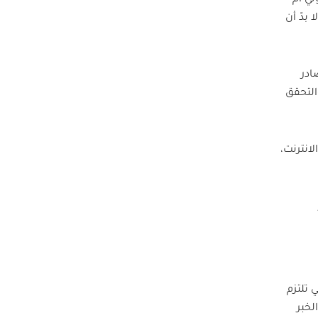
ني أم
بدّ أن
ادر
التحقق
انترنت،
 تلتزم
لخبر