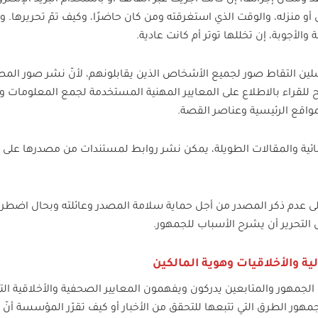
ان إجرائها، إن كانت أجريت عبر الهاتف أو باستخدام البريد الإلكترو
زله، والوقت الذي استغرقته ومن كان حاضرًا، وكيف تمّ تحريرها. ولا 
الأجوبة، إن تخللها توتر أم كانت عادية.
ين التقاط صور لجميع الأشخاص الذين يقابلونهم، لأنّ نشر صور المص
للقراء بالاطلاع على المعايير المهنية المستخدمة لجمع المعلومات و
واقع الرئيسية وعناصر القصة.
ائية والمقالات الطويلة، يمكن نشر روابط لمستندات من مصدرها على ال
ى عدم ذكر المصدر من أجل حماية سلامة المصدر وعائلته وبحال اضطر
 التحرير أن يشرح الأسباب للجمهور.
ية والأخلاقيات وهوية المالكين
 الجمهور والمتابعين يدركون ويفهمون المعايير الصحفية والأخلاقية التي
ور الطرق التي تتبعها للتحقق من الأخبار أو كيف تقرّر المؤسسة أنّ ا