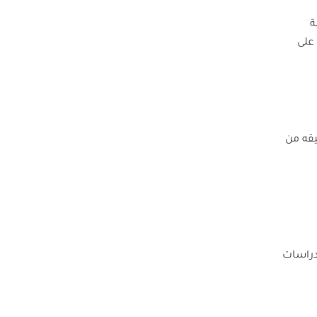
ة
مة تساعدك على
يقه من
لدراسات