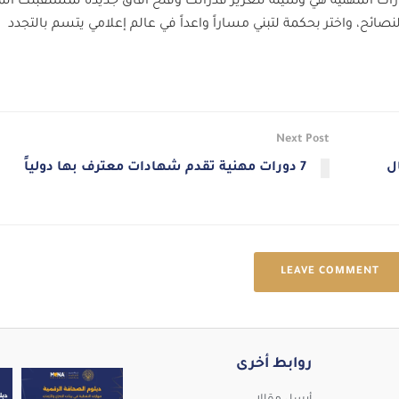
دورات المهنية هي وسيلة لتعزيز قدراتك وفتح آفاق جديدة لمستقبلك ال
نصائح، واختر بحكمة لتبني مساراً واعداً في عالم إعلامي يتسم بالتجدد
Next Post
ل
7 دورات مهنية تقدم شهادات معترف بها دولياً
LEAVE COMMENT
روابط أخرى
تقدّم MENA Editors Network برنامجًا تدريبيًا مهنيً
ما الشهادات التي يحصل عليها المشارك؟ يحصل المشا
نرحّب بانضمام الزميل الإعلامي سم