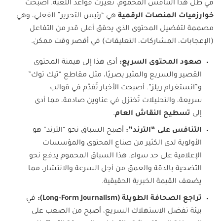
في ظل هذا التنافس المحموم، تغيرت قواعد اللعبة. أصبحت
خوارزميات المنصات الرقمية
هي “رئيس التحرير” الفعلي، وهي
مصممة لتفضيل المحتوى الذي يحقق أعلى قدر من التفاعل
(الإعجابات، المشاركات، التعليقات) في أقصر وقت ممكن.
صعود المحتوى السريع:
أدى هذا إلى هيمنة المحتوى
القصير والسريع والمثير بصريًا، مثل مقاطع “تيك توك”
و”انستغرام ريلز”. أصبحت الأخبار تُقدَّم في قوالب
سريعة، والتحليلات تُختزل في عناوين صادمة، مما أدى
إلى
تسطيح النقاش العام
.
التنافس على “الترند”:
أصبح السباق نحو “الترند” هو
الأولوية لدى الكثير من صناع المحتوى والمؤسسات
الإعلامية على حد سواء. هذا السباق المحموم يدفع نحو
التضحية بالدقة والعمق من أجل السرعة والانتشار، مما
يضعف القيمة الخبرية الحقيقية.
تراجع الصحافة الطويلة (Long-Form Journalism):
في
بيئة تفضل الاستهلاك السريع، أصبح من الصعب على