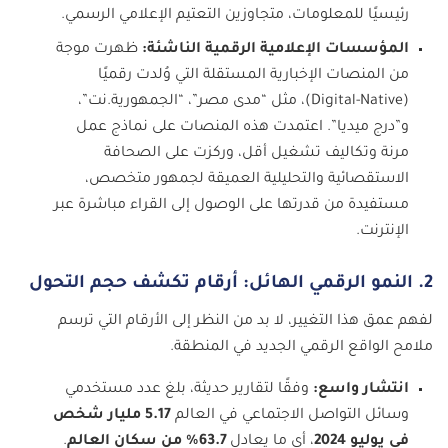
رئيسيًا للمعلومات، متجاوزين التعتيم الإعلامي الرسمي.
المؤسسات الإعلامية الرقمية الناشئة:
ظهرت موجة
من المنصات الإخبارية المستقلة التي وُلدت رقميًا
(Digital-Native)، مثل “مدى مصر”، “الجمهورية.نت”،
و”درج ميديا”. اعتمدت هذه المنصات على نماذج عمل
مرنة وتكاليف تشغيل أقل، وركزت على الصحافة
الاستقصائية والتحليلية العميقة لجمهور متخصص،
مستفيدة من قدرتها على الوصول إلى القراء مباشرة عبر
الإنترنت.
2. النمو الرقمي الهائل: أرقام تكشف حجم التحول
لفهم عمق هذا التغيير، لا بد من النظر إلى الأرقام التي ترسم
ملامح الواقع الرقمي الجديد في المنطقة.
انتشار واسع:
وفقًا لتقارير حديثة، بلغ عدد مستخدمي
وسائل التواصل الاجتماعي في العالم
5.17 مليار شخص
في يوليو 2024
، أي ما يعادل
63.7% من سكان العالم
.