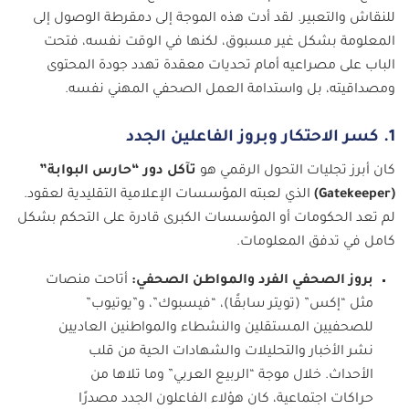
للنقاش والتعبير. لقد أدت هذه الموجة إلى دمقرطة الوصول إلى
المعلومة بشكل غير مسبوق، لكنها في الوقت نفسه، فتحت
الباب على مصراعيه أمام تحديات معقدة تهدد جودة المحتوى
ومصداقيته، بل واستدامة العمل الصحفي المهني نفسه.
1. كسر الاحتكار وبروز الفاعلين الجدد
كان أبرز تجليات التحول الرقمي هو
تآكل دور “حارس البوابة”
(Gatekeeper)
الذي لعبته المؤسسات الإعلامية التقليدية لعقود.
لم تعد الحكومات أو المؤسسات الكبرى قادرة على التحكم بشكل
كامل في تدفق المعلومات.
بروز الصحفي الفرد والمواطن الصحفي:
أتاحت منصات
مثل “إكس” (تويتر سابقًا)، “فيسبوك”، و”يوتيوب”
للصحفيين المستقلين والنشطاء والمواطنين العاديين
نشر الأخبار والتحليلات والشهادات الحية من قلب
الأحداث. خلال موجة “الربيع العربي” وما تلاها من
حراكات اجتماعية، كان هؤلاء الفاعلون الجدد مصدرًا