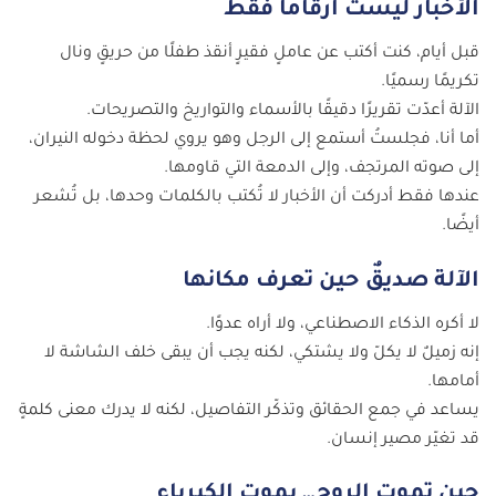
الأخبار ليست أرقامًا فقط
قبل أيام، كنت أكتب عن عاملٍ فقيرٍ أنقذ طفلًا من حريقٍ ونال
تكريمًا رسميًا.
الآلة أعدّت تقريرًا دقيقًا بالأسماء والتواريخ والتصريحات.
أما أنا، فجلستُ أستمع إلى الرجل وهو يروي لحظة دخوله النيران،
إلى صوته المرتجف، وإلى الدمعة التي قاومها.
عندها فقط أدركت أن الأخبار لا تُكتب بالكلمات وحدها، بل تُشعر
أيضًا.
الآلة صديقٌ حين تعرف مكانها
لا أكره الذكاء الاصطناعي، ولا أراه عدوًا.
إنه زميلٌ لا يكلّ ولا يشتكي، لكنه يجب أن يبقى خلف الشاشة لا
أمامها.
يساعد في جمع الحقائق وتذكّر التفاصيل، لكنه لا يدرك معنى كلمةٍ
قد تغيّر مصير إنسان.
حين تموت الروح… يموت الكبرياء