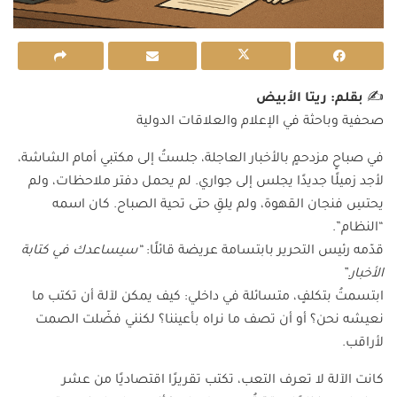
✍️
بقلم: ريتا الأبيض
صحفية وباحثة في الإعلام والعلاقات الدولية
في صباحٍ مزدحمٍ بالأخبار العاجلة، جلستُ إلى مكتبي أمام الشاشة،
لأجد زميلًا جديدًا يجلس إلى جواري. لم يحمل دفتر ملاحظات، ولم
يحتسِ فنجان القهوة، ولم يلقِ حتى تحية الصباح. كان اسمه
“النظام”.
قدّمه رئيس التحرير بابتسامة عريضة قائلًا:
“سيساعدك في كتابة
الأخبار.”
ابتسمتُ بتكلفٍ، متسائلة في داخلي: كيف يمكن لآلة أن تكتب ما
نعيشه نحن؟ أو أن تصف ما نراه بأعيننا؟ لكنني فضّلت الصمت
لأراقب.
كانت الآلة لا تعرف التعب، تكتب تقريرًا اقتصاديًا من عشر