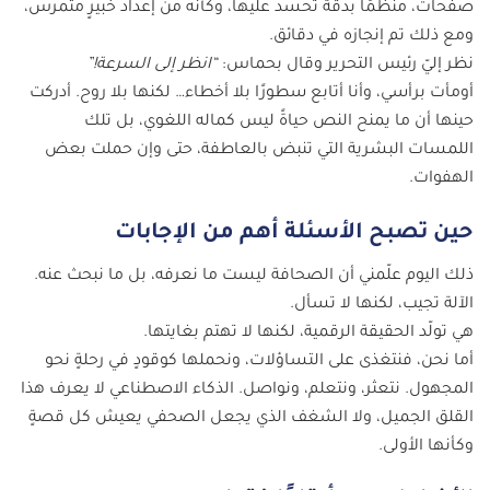
صفحات، منظمًا بدقة تُحسد عليها، وكأنه من إعداد خبيرٍ متمرس،
ومع ذلك تم إنجازه في دقائق.
نظر إليّ رئيس التحرير وقال بحماس:
“انظر إلى السرعة!”
أومأت برأسي، وأنا أتابع سطورًا بلا أخطاء… لكنها بلا روح. أدركت
حينها أن ما يمنح النص حياةً ليس كماله اللغوي، بل تلك
اللمسات البشرية التي تنبض بالعاطفة، حتى وإن حملت بعض
الهفوات.
حين تصبح الأسئلة أهم من الإجابات
ذلك اليوم علّمني أن الصحافة ليست ما نعرفه، بل ما نبحث عنه.
الآلة تجيب، لكنها لا تسأل.
هي تولّد الحقيقة الرقمية، لكنها لا تهتم بغايتها.
أما نحن، فنتغذى على التساؤلات، ونحملها كوقودٍ في رحلةٍ نحو
المجهول. نتعثر، ونتعلم، ونواصل. الذكاء الاصطناعي لا يعرف هذا
القلق الجميل، ولا الشغف الذي يجعل الصحفي يعيش كل قصةٍ
وكأنها الأولى.