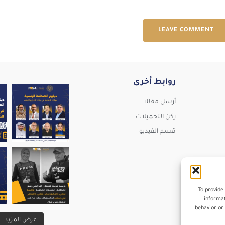
LEAVE COMMENT
روابط أخرى
تقدّم MENA Editors Network برنامجًا تدريبيًا مهنيً
ما الشهادات التي يحصل عليها المشارك؟ يحصل المشا
نرحّب بانضمام الزميل الإعلامي سم
أرسل مقالا
ركن التحميلات
قسم الفيديو
ين شبكة محرري الشرق الأوسط وشمال أفريقيا استهدا
كل عام وانتم بخير
ورشة الصحافة الاستقصائية ( الجزء الثاني ) تدعوكم
#عيدالفطرالمبارك #rs
To provide
informat
behavior or 
عرض المزيد