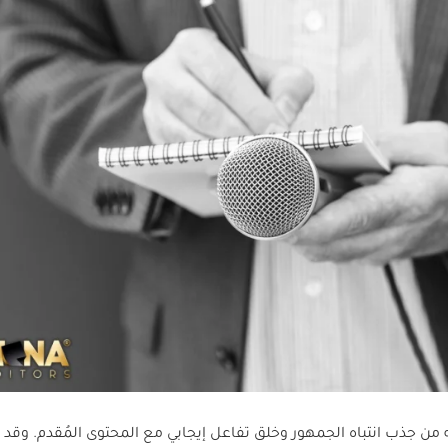
من جذب انتباه الجمهور وخلق تفاعل إيجابي مع المحتوى المُقدم. وقد ت