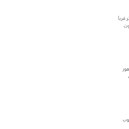
قرباً
وت
هور
لوب