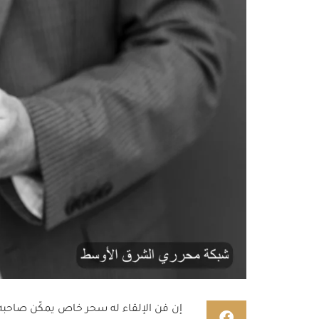
إن فن الإلقاء له سحر خاص يمكّن صاحبه 