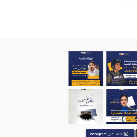
ير أبو شمالة إلى م
menaedito
تابعنا على Instagram