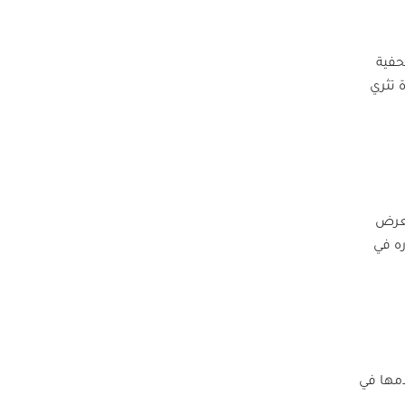
حفية
 تثري
تعرض
ره في
دمها في