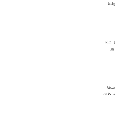
لها
ل هذه
ور
ملها
لسلطات