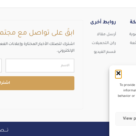
كة
روابط أخرى
ابقَ على تواصل مع مجتم
وية
أرسل مقالا
ئعة
ركن التحميلات
اشترك لتصلك الأخبار المختارة وإعلانات الفع
الإلكتروني.
قسم الفيديو
اشتر
To provide
informat
behavior or 
View p
تــــصــ