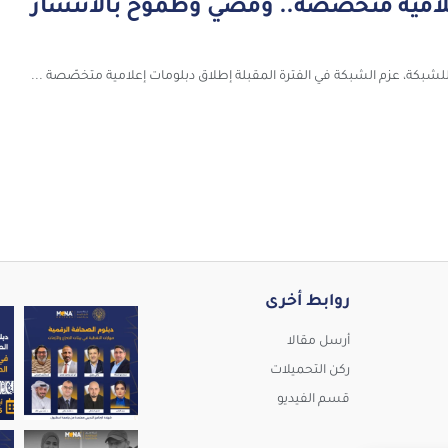
لامية متخصّصة.. ومضيٌّ وطموحٌ بالانتشار
 للشبكة، عزم الشبكة في الفترة المقبلة إطلاق دبلومات إعلامية متخصّصة ...
روابط أخرى
تقدّم MENA Editors Network برنامجًا تدريبيًا مهنيً
ما الشهادات التي يحصل عليها المشارك؟ يحصل المشا
نرحّب بانضمام الزميل الإعلامي سم
أرسل مقالا
ركن التحميلات
قسم الفيديو
ين شبكة محرري الشرق الأوسط وشمال أفريقيا استهدا
كل عام وانتم بخير
ورشة الصحافة الاستقصائية ( الجزء الثاني ) تدعوكم
#عيدالفطرالمبارك #rs