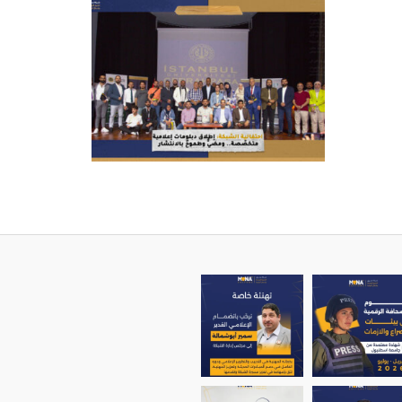
ير أبو شمالة إلى م
menaedito